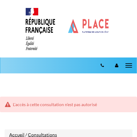
Aller
Aller
au
Tog
au
menu
nav
contenu
L'accès à cette consultation n'est pas autorisé
Accueil
Consultations
/