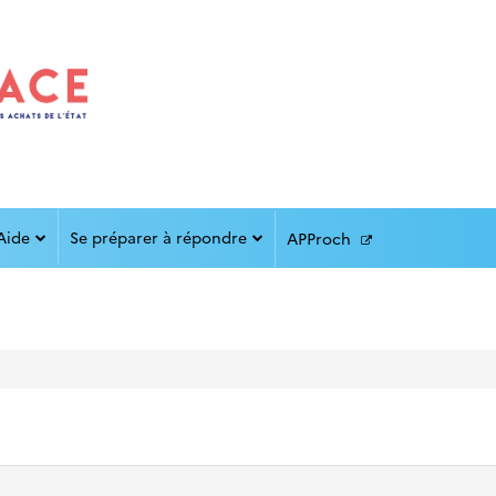
Aide
Se préparer à répondre
APProch