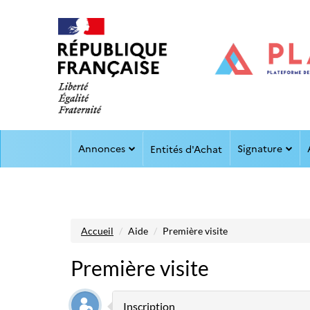
Aller au menu
Aller au contenu
Annonces
Signature
Entités d'Achat
Accueil
Aide
Première visite
Première visite
Inscription