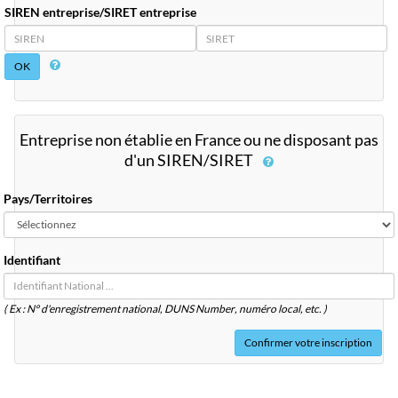
SIREN entreprise/SIRET entreprise
SIREN
SIRET
Entreprise non établie en France ou ne disposant pas
d'un SIREN/SIRET
Pays/Territoires
Identifiant
( Ex : N° d'enregistrement national, DUNS
Number
, numéro local, etc. )