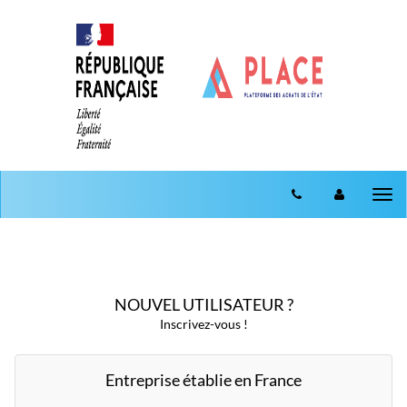
Aller au menu
Aller au contenu
Tog
nav
NOUVEL UTILISATEUR ?
Inscrivez-vous !
Entreprise établie en France