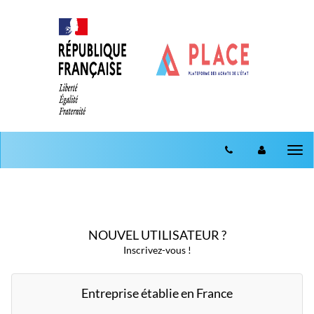
Aller au menu
Aller au contenu
Tog
nav
NOUVEL UTILISATEUR ?
Inscrivez-vous !
Entreprise établie en France