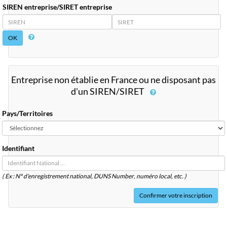
SIREN entreprise/SIRET entreprise
SIREN
SIRET
Entreprise non établie en France ou ne disposant pas
d'un SIREN/SIRET
Pays/Territoires
Identifiant
( Ex : N° d'enregistrement national, DUNS
Number
, numéro local, etc. )