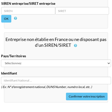
SIREN entreprise/SIRET entreprise
SIREN
SIRET
Entreprise non établie en France ou ne disposant pas
d'un SIREN/SIRET
Pays/Territoires
Identifiant
( Ex : N° d'enregistrement national, DUNS
Number
, numéro local, etc. )