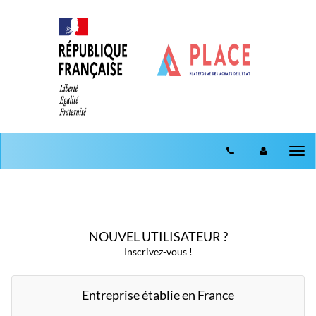
Aller au menu
Aller au contenu
Tog
nav
NOUVEL UTILISATEUR ?
Inscrivez-vous !
Entreprise établie en France