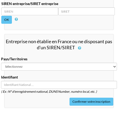
SIREN entreprise/SIRET entreprise
SIREN
SIRET
Entreprise non établie en France ou ne disposant pas
d'un SIREN/SIRET
Pays/Territoires
Identifiant
( Ex : N° d'enregistrement national, DUNS
Number
, numéro local, etc. )