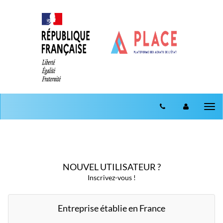
Aller au menu
Aller au contenu
Tog
nav
NOUVEL UTILISATEUR ?
Inscrivez-vous !
Entreprise établie en France