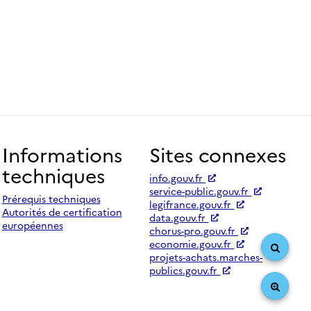
Informations
Sites connexes
techniques
info.gouv.fr
service-public.gouv.fr
Prérequis techniques
legifrance.gouv.fr
Autorités de certification
data.gouv.fr
européennes
chorus-pro.gouv.fr
economie.gouv.fr
projets-achats.marches-
publics.gouv.fr