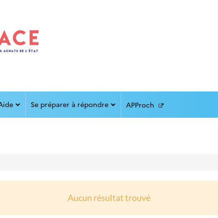
Aide
Se préparer à répondre
APProch
Aucun résultat trouvé