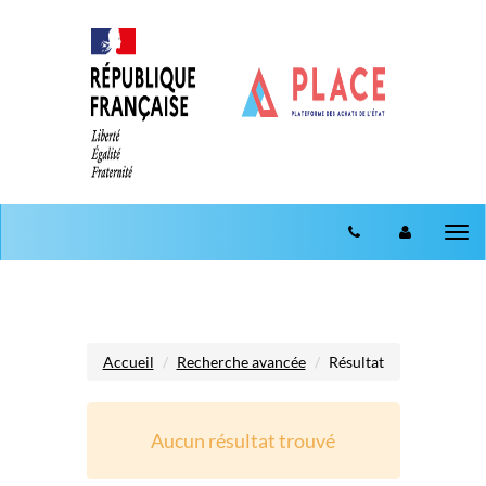
Aller au menu
Aller au contenu
Tog
nav
Accueil
Recherche avancée
Résultat
Aucun résultat trouvé