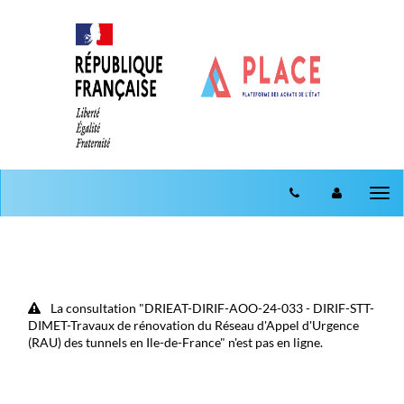
Aller au menu
Aller au contenu
Tog
nav
La consultation "DRIEAT-DIRIF-AOO-24-033 - DIRIF-STT-
DIMET-Travaux de rénovation du Réseau d'Appel d'Urgence
(RAU) des tunnels en Ile-de-France" n'est pas en ligne.