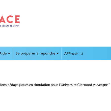
Aide
Se préparer à répondre
APProch
ns pédagogiques en simulation pour l'Université Clermont Auvergne " n'