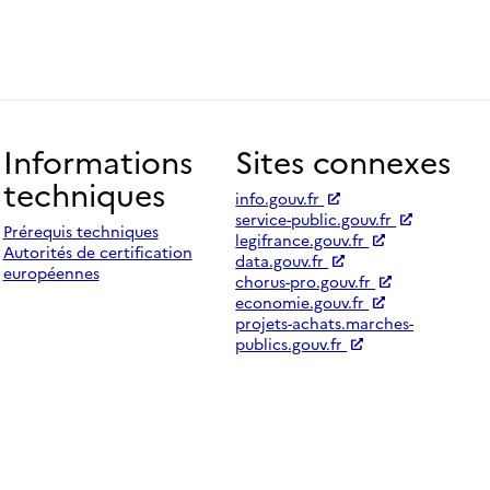
Informations
Sites connexes
techniques
info.gouv.fr
service-public.gouv.fr
Prérequis techniques
legifrance.gouv.fr
Autorités de certification
data.gouv.fr
européennes
chorus-pro.gouv.fr
economie.gouv.fr
projets-achats.marches-
publics.gouv.fr