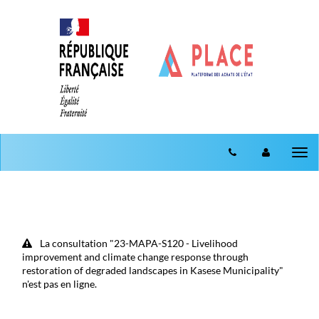
Aller au menu
Aller au contenu
Tog
nav
La consultation "23-MAPA-S120 - Livelihood
improvement and climate change response through
restoration of degraded landscapes in Kasese Municipality"
n'est pas en ligne.