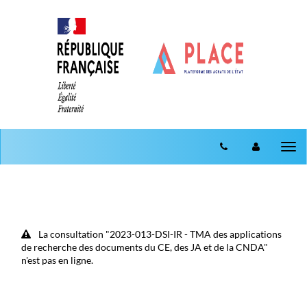
Aller au menu
Aller au contenu
Tog
nav
La consultation "2023-013-DSI-IR - TMA des applications
de recherche des documents du CE, des JA et de la CNDA"
n'est pas en ligne.