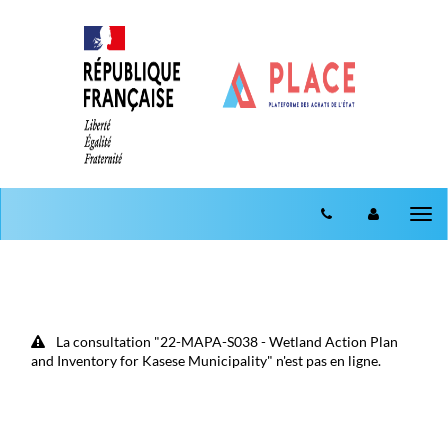
Aller au menu
Aller au contenu
Tog
nav
La consultation "22-MAPA-S038 - Wetland Action Plan
and Inventory for Kasese Municipality" n'est pas en ligne.