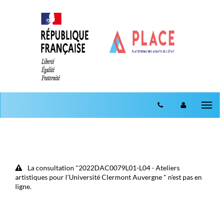
Aller au menu
Aller au contenu
Tog
nav
La consultation "2022DAC0079L01-L04 - Ateliers
artistiques pour l'Université Clermont Auvergne " n'est pas en
ligne.