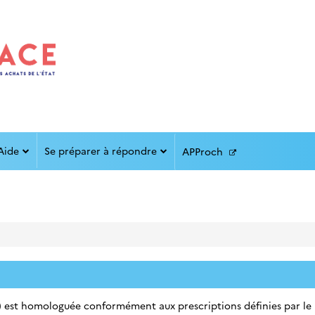
Aide
Se préparer à répondre
APProch
 est homologuée conformément aux prescriptions définies par le R