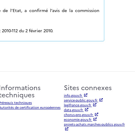
 de l’Etat, a confirmé l’avis de la commission
2010-112 du 2 février 2010.
Informations
Sites connexes
techniques
info.gouv.fr
service-public.gouv.fr
Prérequis techniques
legifrance.gouv.fr
Autorités de certification européennes
data.gouv.fr
chorus-pro.gouv.fr
economie.gouv.fr
projets-achats.marches-publics.gouv.fr