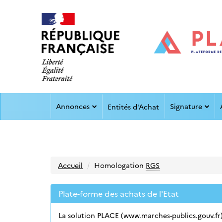
Aller au menu
Aller au contenu
Annonces
Signature
Entités d'Achat
Accueil
Homologation
RGS
Plate-forme des achats de l'Etat
La solution PLACE (www.marches-publics.gouv.fr)