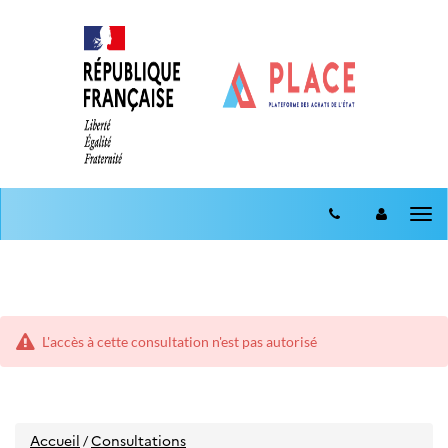
Aller
Aller
au
Tog
au
menu
nav
contenu
L'accès à cette consultation n'est pas autorisé
Accueil
Consultations
/