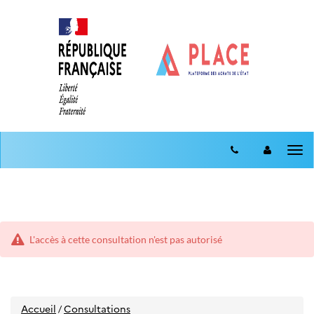
Aller
Aller
au
Tog
au
menu
nav
contenu
L'accès à cette consultation n'est pas autorisé
Accueil
Consultations
/