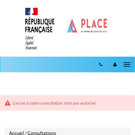
Aller
Aller
au
Tog
au
menu
nav
contenu
L'accès à cette consultation n'est pas autorisé
Accueil
Consultations
/