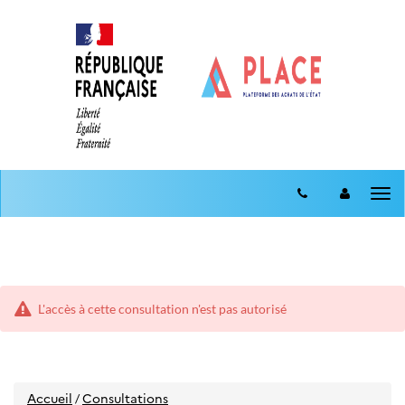
Aller
Aller
au
Tog
au
menu
nav
contenu
L'accès à cette consultation n'est pas autorisé
Accueil
Consultations
/