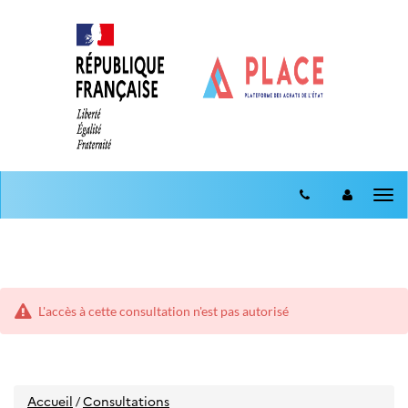
Aller
Aller
au
Tog
au
menu
nav
contenu
L'accès à cette consultation n'est pas autorisé
Accueil
Consultations
/