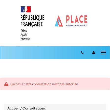
Aller
Aller
au
Tog
au
menu
nav
contenu
L'accès à cette consultation n'est pas autorisé
Accueil
Consultations
/