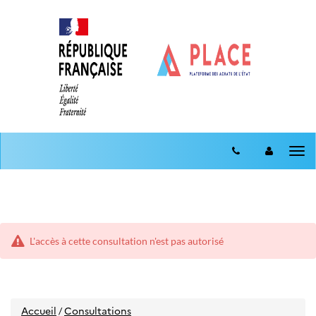
Aller
Aller
au
Tog
au
menu
nav
contenu
L'accès à cette consultation n'est pas autorisé
Accueil
Consultations
/