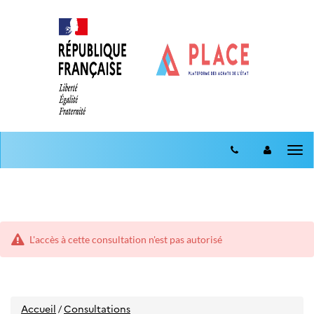
Aller
Aller
au
Tog
au
menu
nav
contenu
L'accès à cette consultation n'est pas autorisé
Accueil
Consultations
/