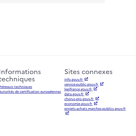
Informations
Sites connexes
techniques
info.gouv.fr
service-public.gouv.fr
Prérequis techniques
legifrance.gouv.fr
Autorités de certification européennes
data.gouv.fr
chorus-pro.gouv.fr
economie.gouv.fr
projets-achats.marches-publics.gouv.fr