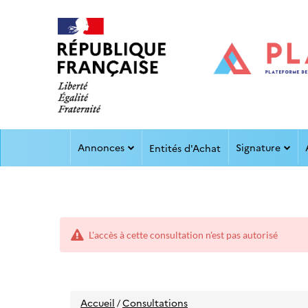
Aller
Aller
Annonces
Signature
au
Entités d'Achat
au
menu
contenu
L'accès à cette consultation n'est pas autorisé
Accueil
Consultations
/