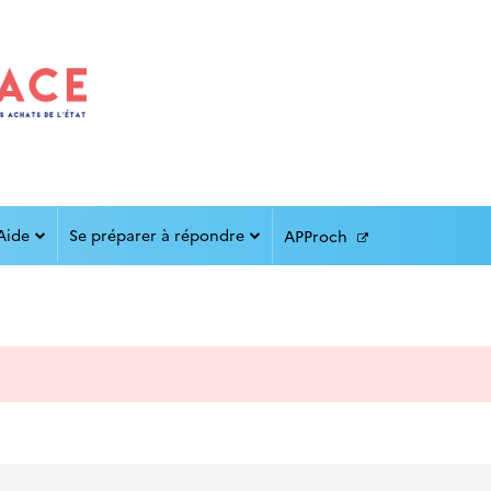
Aide
Se préparer à répondre
APProch