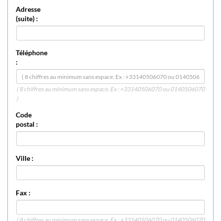
Adresse
(suite) :
Téléphone
:
( 8 chiffres au minimum sans espace. Ex : +33140506070 ou 0140506070
)
Code
postal :
Ville :
Fax :
( 8 chiffres au minimum sans espace. Ex : +33140506070 ou 0140506070