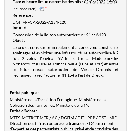
Date et heure limite de remise des plis :
02/06/2022 16:00
(heure de Paris)
Référence :
DGITM-FCA-2022-A154-120
Intitulé :
Concession de la liaison autoroutière A154 et A120
Objet :
Le projet consiste principalement à concevoir, construire,
aménager et exploiter une infrastructure autoroutière à 2
fois 2 voies d'environ 97 km entre La Madeleine-de-
Nonancourt (Eure) et Trancrainville (Eure-et-Loir) et entre
le futur nœud autoroutier de Vert-en-Drouais et
l’échangeur avec l’actuelle RN 154 à l’est de Dreux.
Entité publique :
Ministère de la Transition Écologique, Ministère de la
Cohésion des Territoires, Ministère de la Mer
Entité d'Achat :
MTES-MCTRCT-MER / AC / DGITM / DIT - PPP / DST - MIF -
Direction des infrastructures de transport - Département
d'expertise des partenariats publics-privé et de conduite des