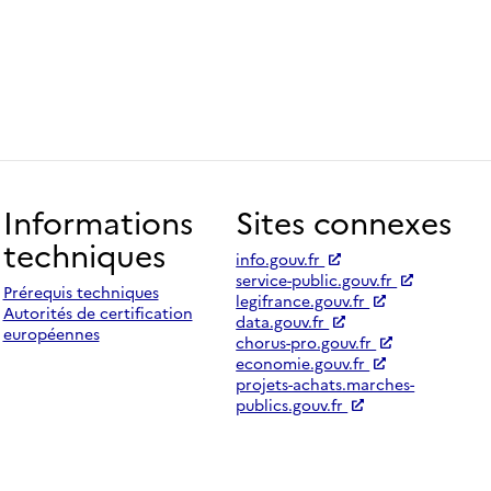
Informations
Sites connexes
techniques
info.gouv.fr
service-public.gouv.fr
Prérequis techniques
legifrance.gouv.fr
Autorités de certification
data.gouv.fr
européennes
chorus-pro.gouv.fr
economie.gouv.fr
projets-achats.marches-
publics.gouv.fr