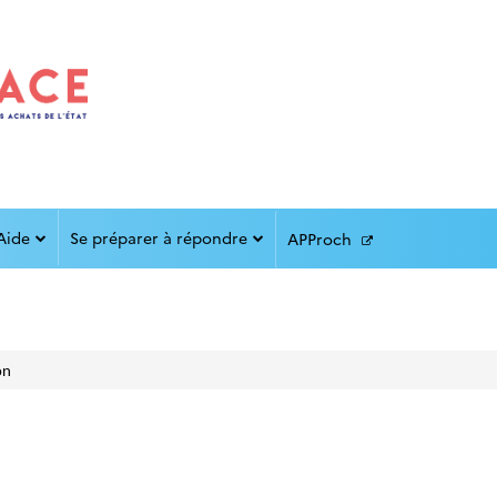
Aide
Se préparer à répondre
APProch
on