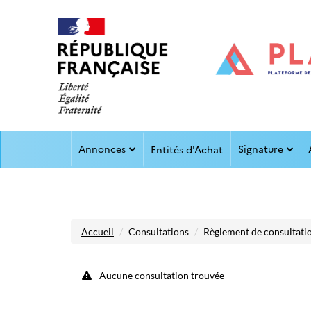
Aller au menu
Aller au contenu
Annonces
Signature
Entités d'Achat
Accueil
Consultations
Règlement de consultati
Aucune consultation trouvée