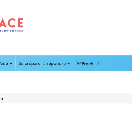
Aide
Se préparer à répondre
APProch
on