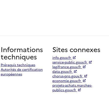
Informations
Sites connexes
techniques
info.gouv.fr
service-public.gouv.fr
Prérequis techniques
legifrance.gouv.fr
Autorités de certification
data.gouv.fr
européennes
chorus-pro.gouv.fr
economie.gouv.fr
projets-achats.marches-
publics.gouv.fr