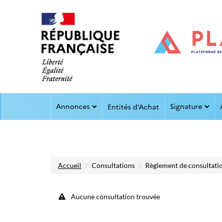
Aller au menu
Aller au contenu
Annonces
Signature
Entités d'Achat
Accueil
Consultations
Règlement de consultati
Aucune consultation trouvée