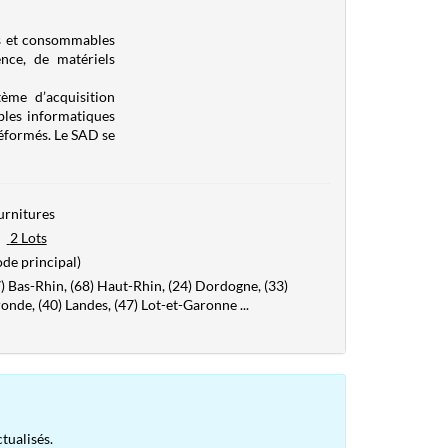
ls et consommables
ence, de matériels
ème d’acquisition
les informatiques
 réformés. Le SAD se
urnitures
2 Lots
de principal)
) Bas-Rhin, (68) Haut-Rhin, (24) Dordogne, (33)
onde, (40) Landes, (47) Lot-et-Garonne
...
tualisés.