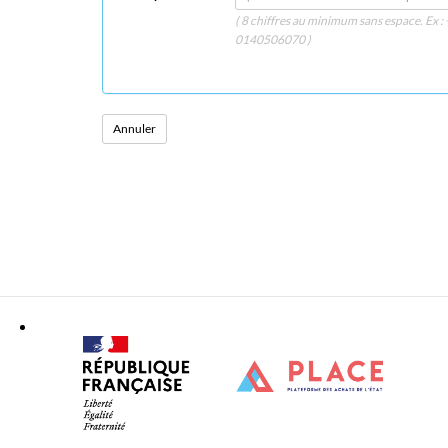
( 8 chiffres au minimum sans espace. Ex
0140506070 )