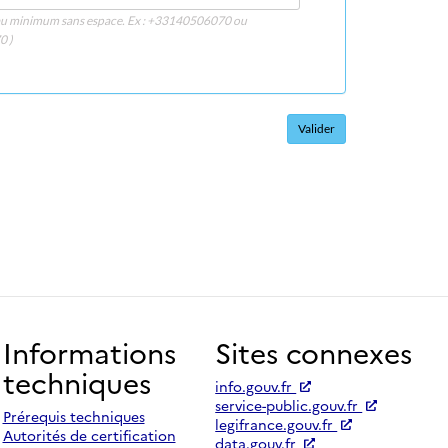
s au minimum sans espace. Ex : +33140506070 ou
0 )
Informations
Sites connexes
techniques
info.gouv.fr
service-public.gouv.fr
Prérequis techniques
legifrance.gouv.fr
Autorités de certification
data.gouv.fr