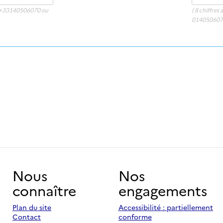
 : +33140506070 ou
( 8 chiffre
014050607
Nous
Nos
connaître
engagements
Plan du site
Accessibilité : partiellement
Contact
conforme