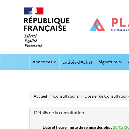
Aller au menu
Aller au contenu
Annonces
Signature
Entités d'Achat
Accueil
Consultations
Dossier de Consultation 
Détails de la consultation
Date et heure limite de remise des plis :
28/02/2