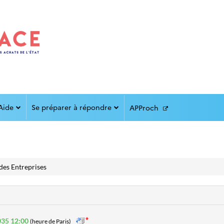
Aide
Se préparer à répondre
APProch
des Entreprises
035 12:00
(heure de Paris)