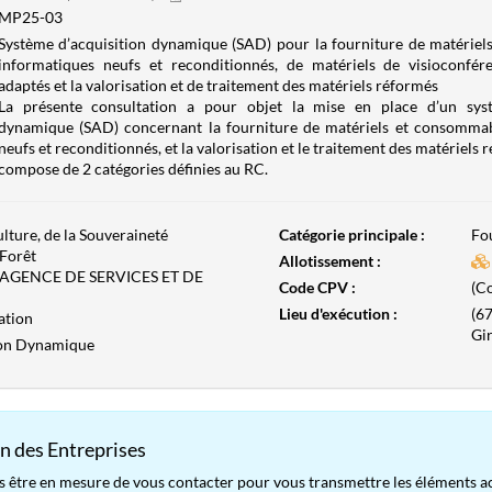
MP25-03
Système d’acquisition dynamique (SAD) pour la fourniture de matérie
informatiques neufs et reconditionnés, de matériels de visioconfér
adaptés et la valorisation et de traitement des matériels réformés
La présente consultation a pour objet la mise en place d’un syst
dynamique (SAD) concernant la fourniture de matériels et consommab
neufs et reconditionnés, et la valorisation et le traitement des matériels
compose de 2 catégories définies au RC.
ulture, de la Souveraineté
Catégorie principale :
Fo
 Forêt
Allotissement :
- AGENCE DE SERVICES ET DE
Code CPV :
(Co
Lieu d'exécution :
(67
ation
Gir
ion Dynamique
n des Entreprises
s être en mesure de vous contacter pour vous transmettre les éléments ac