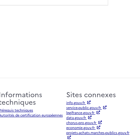
Informations
Sites connexes
techniques
info.gouv.fr
service-public.gouv.fr
Prérequis techniques
legifrance.gouv.fr
Autorités de certification européennes
data.gouv.fr
chorus-pro.gouv.fr
economie.gouv.fr
projets-achats.marches-publics.gouv.fr