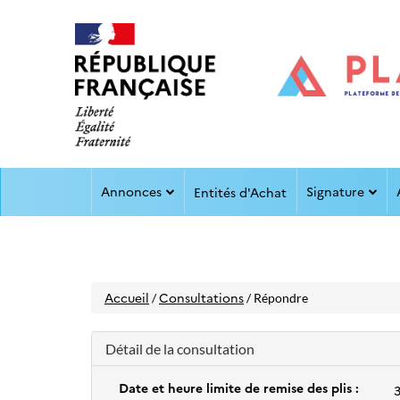
Aller
Aller
Annonces
Signature
au
Entités d'Achat
au
menu
contenu
Accueil
Consultations
/
/ Répondre
Détail de la consultation
Date et heure limite de remise des plis :
3