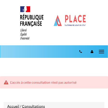
Aller
Aller
au
Tog
au
menu
nav
contenu
L'accès à cette consultation n'est pas autorisé
Accueil
Consultations
/