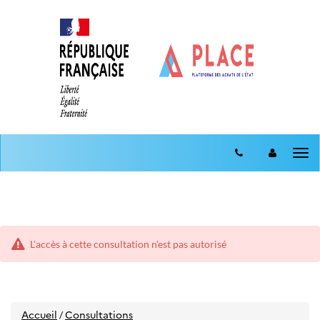
Aller
Aller
au
Tog
au
menu
nav
contenu
L'accès à cette consultation n'est pas autorisé
Accueil
Consultations
/