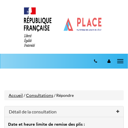
Aller
Aller
au
Tog
au
menu
nav
contenu
Accueil
Consultations
/
/ Répondre
Détail de la consultation
Date et heure limite de remise des plis :