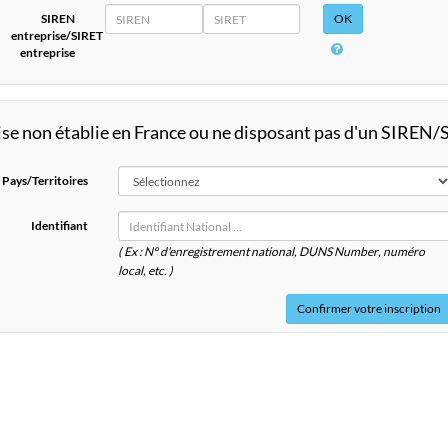
SIREN
SIRET
SIREN
entreprise/SIRET
entreprise
ise non établie en France ou ne disposant pas d'un SIREN
Pays/Territoires
Identifiant
( Ex : N° d'enregistrement national, DUNS
Number
, numéro
local, etc. )