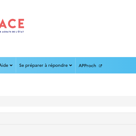
Aide
Se préparer à répondre
APProch