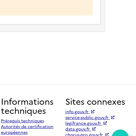
Informations
Sites connexes
techniques
info.gouv.fr
service-public.gouv.fr
Prérequis techniques
legifrance.gouv.fr
Autorités de certification
data.gouv.fr
européennes
chorus-pro.gouv.fr