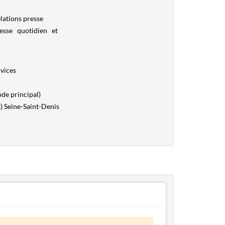
lations presse
esse quotidien et
vices
de principal)
) Seine-Saint-Denis