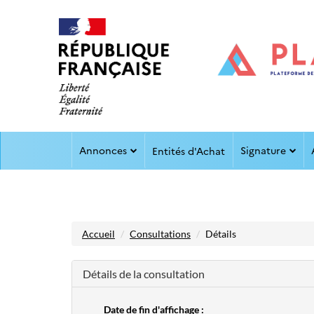
Aller au menu
Aller au contenu
Annonces
Signature
Entités d'Achat
Accueil
Consultations
Détails
Détails de la consultation
Date de fin d'affichage :