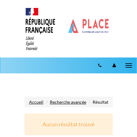
Aller au menu
Aller au contenu
Tog
nav
Accueil
Recherche avancée
Résultat
Aucun résultat trouvé