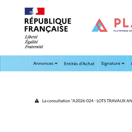
Aller au menu
Aller au contenu
Annonces
Signature
Entités d'Achat
La consultation "A2026-024 - LOTS TRAVAUX A