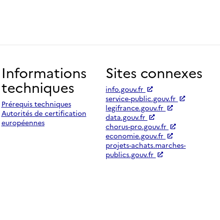
Informations
Sites connexes
techniques
info.gouv.fr
service-public.gouv.fr
Prérequis techniques
legifrance.gouv.fr
Autorités de certification
data.gouv.fr
européennes
chorus-pro.gouv.fr
economie.gouv.fr
projets-achats.marches-
publics.gouv.fr