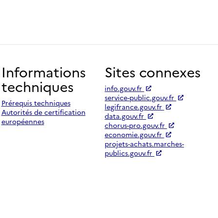
Informations
Sites connexes
techniques
info.gouv.fr
service-public.gouv.fr
Prérequis techniques
legifrance.gouv.fr
Autorités de certification
data.gouv.fr
européennes
chorus-pro.gouv.fr
economie.gouv.fr
projets-achats.marches-
publics.gouv.fr