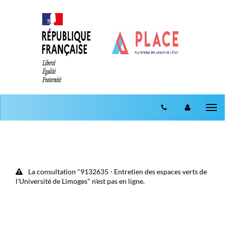
Aller au menu
Aller au contenu
Tog
nav
La consultation "9132635 - Entretien des espaces verts de
l'Université de Limoges" n'est pas en ligne.