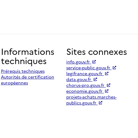
Informations
Sites connexes
techniques
info.gouv.fr
service-public.gouv.fr
Prérequis techniques
legifrance.gouv.fr
Autorités de certification
data.gouv.fr
européennes
chorus-pro.gouv.fr
economie.gouv.fr
projets-achats.marches-
publics.gouv.fr