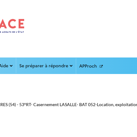
Aide
Se préparer à répondre
APProch
 (54) - 53°RT- Casernement LASALLE- BAT 052-Location, exploitation e