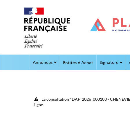
Aller au menu
Aller au contenu
Annonces
Signature
Entités d'Achat
La consultation "DAF_2026_000103 - CHENEVIERES
ligne.