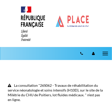
Aller au menu
Aller au contenu
Tog
nav
La consultation "26S062 - Travaux de réhabilitation du
service néonatologie et soins intensifs (H10D), sur le site de la
Milétrie du CHU de Poitiers, lot fluides médicaux. " n'est pas
en ligne.