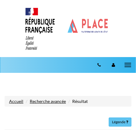
Aller au menu
Aller au contenu
Tog
nav
Accueil
Recherche avancée
Résultat
Légende