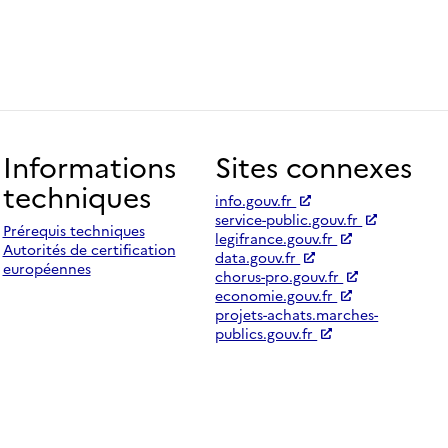
Informations
Sites connexes
techniques
info.gouv.fr
service-public.gouv.fr
Prérequis techniques
legifrance.gouv.fr
Autorités de certification
data.gouv.fr
européennes
chorus-pro.gouv.fr
economie.gouv.fr
projets-achats.marches-
publics.gouv.fr