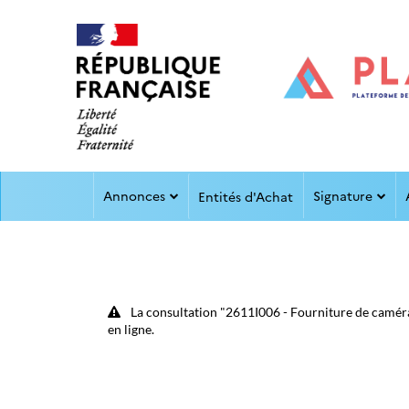
Aller au menu
Aller au contenu
Annonces
Signature
Entités d'Achat
La consultation "2611I006 - Fourniture de caméras
en ligne.