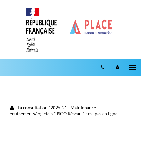
Aller au menu
Aller au contenu
Tog
nav
La consultation "2025-21 - Maintenance
équipements/logiciels CISCO Réseau " n'est pas en ligne.