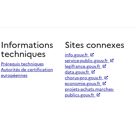
Informations
Sites connexes
techniques
info.gouv.fr
service-public.gouv.fr
Prérequis techniques
legifrance.gouv.fr
Autorités de certification
data.gouv.fr
européennes
chorus-pro.gouv.fr
economie.gouv.fr
projets-achats.marches-
publics.gouv.fr