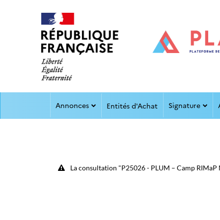
Aller au menu
Aller au contenu
Annonces
Signature
Entités d'Achat
La consultation "P25026 - PLUM – Camp RIMaP 