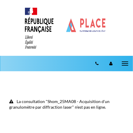
Aller au menu
Aller au contenu
Tog
nav
La consultation "Shom_25MA08 - Acquisition d'un
granulomètre par diffraction laser" n'est pas en ligne.