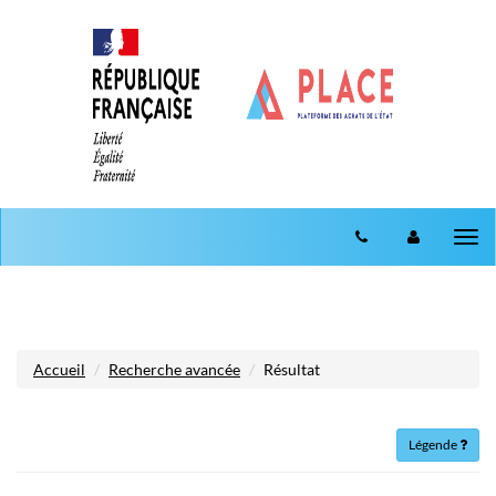
Aller au menu
Aller au contenu
Tog
nav
Accueil
Recherche avancée
Résultat
Légende