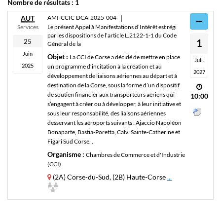
Nombre de résultats :
1
AUT
AMI-CCIC-DCA-2025-004
|
Services
Le présent Appel à Manifestations d’Intérêt est régi
par les dispositions de l’article L.2122-1-1 du Code
1
25
Général de la
Juin
Objet :
La CCI de Corse a décidé de mettre en place
Juil.
2025
un programme d’incitation à la création et au
2027
développement de liaisons aériennes au départ et à
destination de la Corse, sous la forme d’un dispositif
de soutien financier aux transporteurs aériens qui
10:00
s’engagent à créer ou à développer, à leur initiative et
sous leur responsabilité, des liaisons aériennes
desservant les aéroports suivants : Ajaccio Napoléon
Bonaparte, Bastia-Poretta, Calvi Sainte-Catherine et
Figari Sud Corse. .
Organisme :
Chambres de Commerce et d'Industrie
(CCI)
(2A) Corse-du-Sud, (2B) Haute-Corse
...