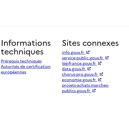
Informations
Sites connexes
techniques
info.gouv.fr
service-public.gouv.fr
Prérequis techniques
legifrance.gouv.fr
Autorités de certification
data.gouv.fr
européennes
chorus-pro.gouv.fr
economie.gouv.fr
projets-achats.marches-
publics.gouv.fr