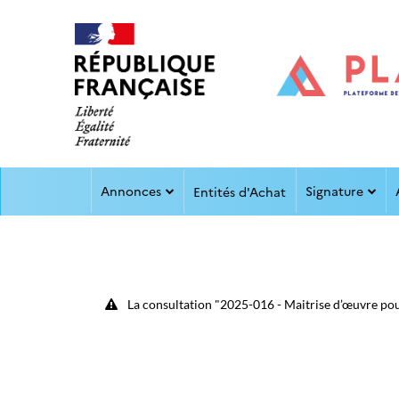
Aller au menu
Aller au contenu
Annonces
Signature
Entités d'Achat
La consultation "2025-016 - Maitrise d’œuvre pour