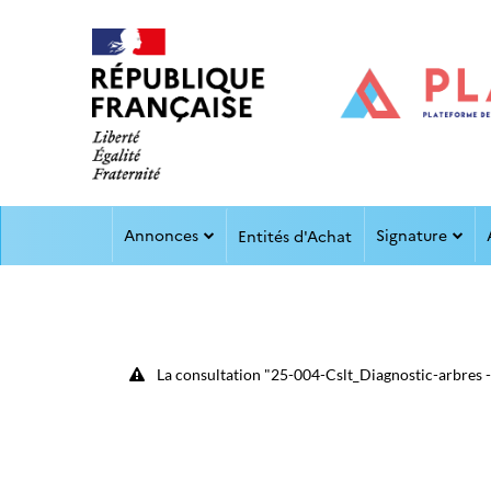
Aller au menu
Aller au contenu
Annonces
Signature
Entités d'Achat
La consultation "25-004-Cslt_Diagnostic-arbres - 